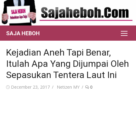
Skip
to
content
SAJA HEBOH
Kejadian Aneh Tapi Benar,
Itulah Apa Yang Dijumpai Oleh
Sepasukan Tentera Laut Ini
Posted
Author
December 23, 2017
Netizen MY
0
on