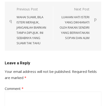
Post
Previous Post
Next Post
navigation
WAHAI SUAMI, BILA
LUAHAN HATI ISTERI
ISTERI MERAJUK,
YANG DIKHIANATI
JANGANLAH BIARKAN
OLEH RAKAN SENDIRI
TANPA DIPUJUK. INI
YANG BERWATAKAN
SEBABNYA YANG
SOPAN DAN ALIM
SUAMI TAK TAHU
Leave a Reply
Your email address will not be published.
Required fields
are marked
*
Comment
*