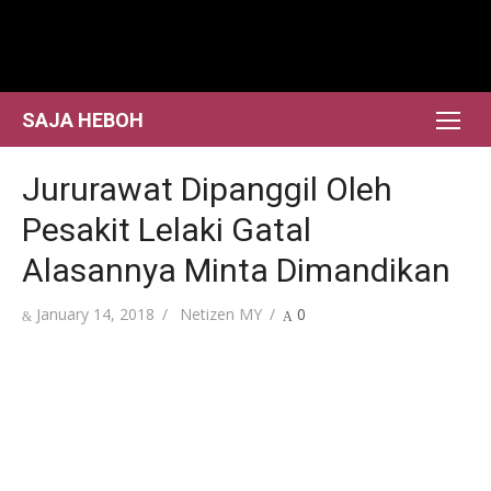
Skip
to
content
SAJA HEBOH
Jururawat Dipanggil Oleh
Pesakit Lelaki Gatal
Alasannya Minta Dimandikan
Posted
Author
January 14, 2018
Netizen MY
0
on