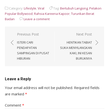
Category:
Lifestyle
,
Viral
Tag:
Bertubuh Langsing
,
Pelakon
Popular Bollywood
,
Rahsia Kareena Kapoor
,
Turunkan Berat
Badan
Leave a comment
Post
Previous Post
Next Post
navigation
ISTERI CARI
HENTIKAN TABIAT
PENDAPATAN
SUKA MENYILANGKAN
SAMPINGAN DI PUSAT
KAKI, INI KESAN
HIBURAN
BURUKNYA
Leave a Reply
Your email address will not be published.
Required fields
are marked
*
Comment
*