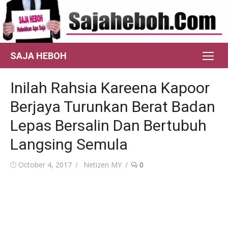
Skip
to
content
SAJA HEBOH
Inilah Rahsia Kareena Kapoor
Berjaya Turunkan Berat Badan
Lepas Bersalin Dan Bertubuh
Langsing Semula
Posted
Author
October 4, 2017
Netizen MY
0
on