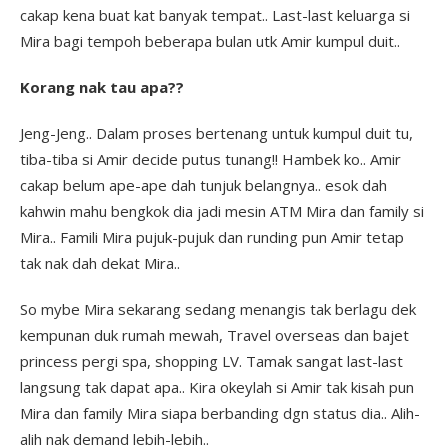
cakap kena buat kat banyak tempat.. Last-last keluarga si
Mira bagi tempoh beberapa bulan utk Amir kumpul duit..
Korang nak tau apa??
Jeng-Jeng.. Dalam proses bertenang untuk kumpul duit tu,
tiba-tiba si Amir decide putus tunang!! Hambek ko.. Amir
cakap belum ape-ape dah tunjuk belangnya.. esok dah
kahwin mahu bengkok dia jadi mesin ATM Mira dan family si
Mira.. Famili Mira pujuk-pujuk dan runding pun Amir tetap
tak nak dah dekat Mira..
So mybe Mira sekarang sedang menangis tak berlagu dek
kempunan duk rumah mewah, Travel overseas dan bajet
princess pergi spa, shopping LV. Tamak sangat last-last
langsung tak dapat apa.. Kira okeylah si Amir tak kisah pun
Mira dan family Mira siapa berbanding dgn status dia.. Alih-
alih nak demand lebih-lebih..