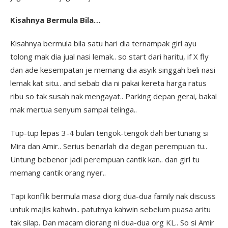
Kisahnya Bermula Bila…
Kisahnya bermula bila satu hari dia ternampak girl ayu
tolong mak dia jual nasi lemak.. so start dari haritu, if X fly
dan ade kesempatan je memang dia asyik singgah beli nasi
lemak kat situ.. and sebab dia ni pakai kereta harga ratus
ribu so tak susah nak mengayat.. Parking depan gerai, bakal
mak mertua senyum sampai telinga..
Tup-tup lepas 3-4 bulan tengok-tengok dah bertunang si
Mira dan Amir.. Serius benarlah dia degan perempuan tu..
Untung bebenor jadi perempuan cantik kan.. dan girl tu
memang cantik orang nyer..
Tapi konflik bermula masa diorg dua-dua family nak discuss
untuk majlis kahwin.. patutnya kahwin sebelum puasa aritu
tak silap. Dan macam diorang ni dua-dua org KL.. So si Amir