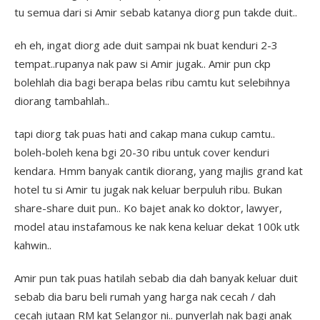
tu semua dari si Amir sebab katanya diorg pun takde duit..
eh eh, ingat diorg ade duit sampai nk buat kenduri 2-3
tempat..rupanya nak paw si Amir jugak.. Amir pun ckp
bolehlah dia bagi berapa belas ribu camtu kut selebihnya
diorang tambahlah..
tapi diorg tak puas hati and cakap mana cukup camtu..
boleh-boleh kena bgi 20-30 ribu untuk cover kenduri
kendara. Hmm banyak cantik diorang, yang majlis grand kat
hotel tu si Amir tu jugak nak keluar berpuluh ribu. Bukan
share-share duit pun.. Ko bajet anak ko doktor, lawyer,
model atau instafamous ke nak kena keluar dekat 100k utk
kahwin..
Amir pun tak puas hatilah sebab dia dah banyak keluar duit
sebab dia baru beli rumah yang harga nak cecah / dah
cecah jutaan RM kat Selangor ni.. punyerlah nak bagi anak