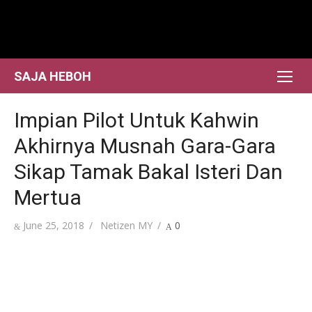
Skip
to
content
SAJA HEBOH
Impian Pilot Untuk Kahwin
Akhirnya Musnah Gara-Gara
Sikap Tamak Bakal Isteri Dan
Mertua
Posted
Author
June 25, 2018
Netizen MY
0
on