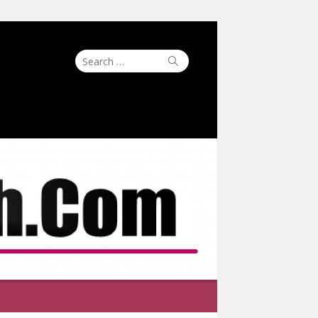
Search
Search
for: