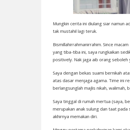
Mungkin cerita ini diulang siar namun 
tak mustahil lagi teruk.
Bismillahirrahmanirrahim. Since macam 
yang tiba-tiba ini, saya rungkaikan se
positively. Nak jaga aib orang sebole
Saya dengan bekas suami bernikah ata
atas dasar menjaga agama. Time ini re
berlangsunglah majlis nikah, walimah, 
Saya tinggal di rumah mertua (saya, be
merupakan anak sulung dan taat pada s
akhirnya memakan diri.
Minggu pertama perkahwinan kami oka