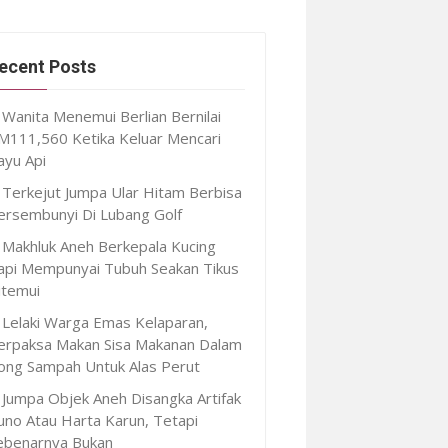
ecent Posts
Wanita Menemui Berlian Bernilai
M111,560 Ketika Keluar Mencari
ayu Api
Terkejut Jumpa Ular Hitam Berbisa
ersembunyi Di Lubang Golf
Makhluk Aneh Berkepala Kucing
api Mempunyai Tubuh Seakan Tikus
itemui
Lelaki Warga Emas Kelaparan,
erpaksa Makan Sisa Makanan Dalam
ong Sampah Untuk Alas Perut
Jumpa Objek Aneh Disangka Artifak
uno Atau Harta Karun, Tetapi
ebenarnya Bukan