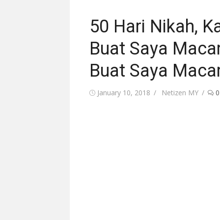
50 Hari Nikah, K
Buat Saya Maca
Buat Saya Mac
Posted
Author
January 10, 2018
Netizen MY
0
on