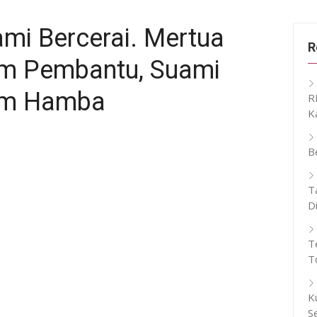
ami Bercerai. Mertua
R
m Pembantu, Suami
am Hamba
R
K
B
T
D
T
T
K
S