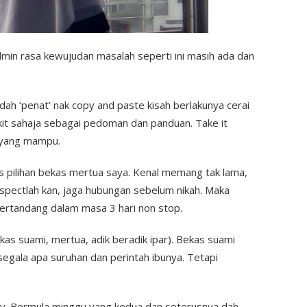
admin rasa kewujudan masalah seperti ini masih ada dan
dah ‘penat’ nak copy and paste kisah berlakunya cerai
dikit sahaja sebagai pedoman dan panduan. Take it
h yang mampu.
s pilihan bekas mertua saya. Kenal memang tak lama,
spectlah kan, jaga hubungan sebelum nikah. Maka
bertandang dalam masa 3 hari non stop.
kas suami, mertua, adik beradik ipar). Bekas suami
egala apa suruhan dan perintah ibunya. Tetapi
y. Bermula minggu yang kedua dan seterusnya dah