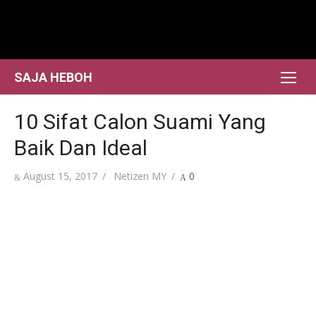
Skip
to
content
SAJA HEBOH
10 Sifat Calon Suami Yang
Baik Dan Ideal
Posted
Author
August 15, 2017
Netizen MY
0
on