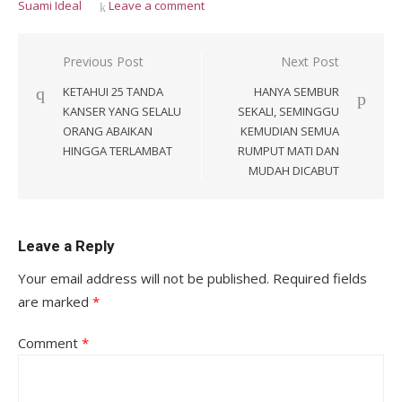
Suami Ideal
Leave a comment
Post
Previous Post
Next Post
navigation
KETAHUI 25 TANDA
HANYA SEMBUR
KANSER YANG SELALU
SEKALI, SEMINGGU
ORANG ABAIKAN
KEMUDIAN SEMUA
HINGGA TERLAMBAT
RUMPUT MATI DAN
MUDAH DICABUT
Leave a Reply
Your email address will not be published.
Required fields
are marked
*
Comment
*