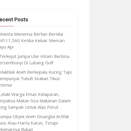
ecent Posts
Wanita Menemui Berlian Bernilai
M111,560 Ketika Keluar Mencari
ayu Api
Terkejut Jumpa Ular Hitam Berbisa
ersembunyi Di Lubang Golf
Makhluk Aneh Berkepala Kucing Tapi
empunyai Tubuh Seakan Tikus
itemui
Lelaki Warga Emas Kelaparan,
erpaksa Makan Sisa Makanan Dalam
ong Sampah Untuk Alas Perut
Jumpa Objek Aneh Disangka Artifak
uno Atau Harta Karun, Tetapi
ebenarnya Bukan