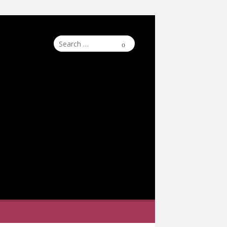
Search
Search
for: