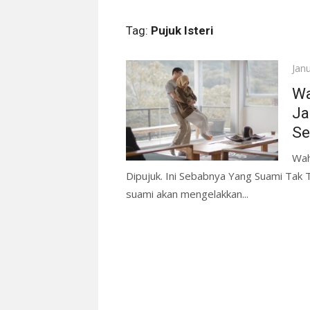
Tag:
Pujuk Isteri
Pos
Jan
on
Wa
Ja
Se
Wah
Dipujuk. Ini Sebabnya Yang Suami Tak Ta
suami akan mengelakkan...