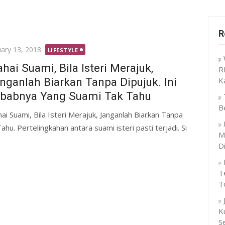
R
ted
uary 13, 2018
LIFESTYLE
hai Suami, Bila Isteri Merajuk,
R
nganlah Biarkan Tanpa Dipujuk. Ini
K
babnya Yang Suami Tak Tahu
B
ai Suami, Bila Isteri Merajuk, Janganlah Biarkan Tanpa
hu. Pertelingkahan antara suami isteri pasti terjadi. Si
M
D
T
T
K
S