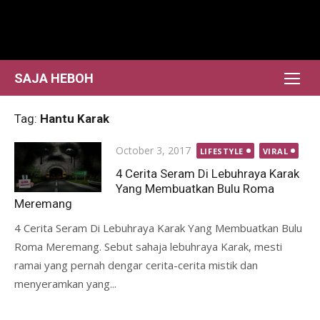
Skip
to
content
SAJA HEBOH
Tag:
Hantu Karak
Posted
October 3, 2017
LIFESTYLE
VIRAL
on
4 Cerita Seram Di Lebuhraya Karak
Yang Membuatkan Bulu Roma
Meremang
4 Cerita Seram Di Lebuhraya Karak Yang Membuatkan Bulu
Roma Meremang. Sebut sahaja lebuhraya Karak, mesti
ramai yang pernah dengar cerita-cerita mistik dan
menyeramkan yang...