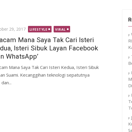
R
ted
ober 29, 2017
LIFESTYLE
VIRAL
acam Mana Saya Tak Cari Isteri
R
dua, Isteri Sibuk Layan Facebook
K
n WhatsApp’
B
cam Mana Saya Tak Cari Isteri Kedua, Isteri Sibuk
an Suami. Kecanggihan teknologi sepatutnya
M
dan...
D
T
T
K
S