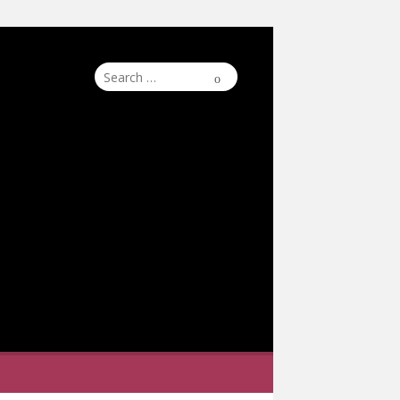
Search
Search
for: