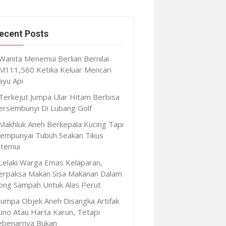
ecent Posts
Wanita Menemui Berlian Bernilai
M111,560 Ketika Keluar Mencari
ayu Api
Terkejut Jumpa Ular Hitam Berbisa
ersembunyi Di Lubang Golf
Makhluk Aneh Berkepala Kucing Tapi
empunyai Tubuh Seakan Tikus
itemui
Lelaki Warga Emas Kelaparan,
erpaksa Makan Sisa Makanan Dalam
ong Sampah Untuk Alas Perut
Jumpa Objek Aneh Disangka Artifak
uno Atau Harta Karun, Tetapi
ebenarnya Bukan