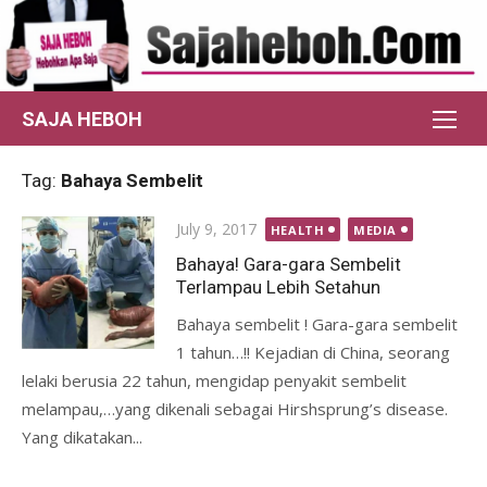
Skip
to
content
SAJA HEBOH
Tag:
Bahaya Sembelit
Posted
July 9, 2017
HEALTH
MEDIA
on
Bahaya! Gara-gara Sembelit
Terlampau Lebih Setahun
Bahaya sembelit ! Gara-gara sembelit
1 tahun…!! Kejadian di China, seorang
lelaki berusia 22 tahun, mengidap penyakit sembelit
melampau,…yang dikenali sebagai Hirshsprung’s disease.
Yang dikatakan...