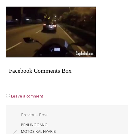
Facebook Comments Box
Leave a comment
Post
Previous Post
navigation
PENUNGGANG
MOTOSIKAL NYARIS