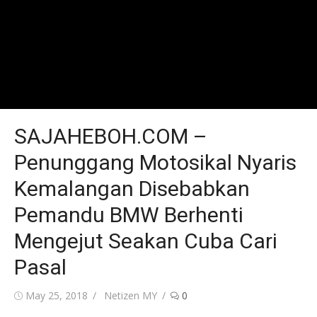
SAJAHEBOH.COM –
Penunggang Motosikal Nyaris
Kemalangan Disebabkan
Pemandu BMW Berhenti
Mengejut Seakan Cuba Cari
Pasal
Posted
Author
May 25, 2018
Netizen MY
0
on