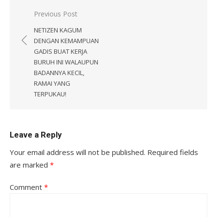
Post
Previous Post
navigation
NETIZEN KAGUM
DENGAN KEMAMPUAN
GADIS BUAT KERJA
BURUH INI WALAUPUN
BADANNYA KECIL,
RAMAI YANG
TERPUKAU!
Leave a Reply
Your email address will not be published.
Required fields
are marked
*
Comment
*