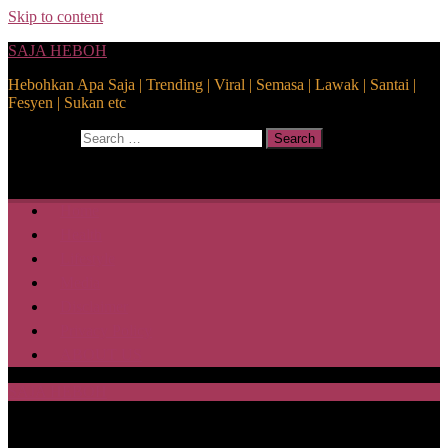
Skip to content
SAJA HEBOH
Hebohkan Apa Saja | Trending | Viral | Semasa | Lawak | Santai |
Fesyen | Sukan etc
Search for:
Search
Home
Health
Lifestyle
Media
Disclaimer
Privacy Policy
ABOUT US
SAJA HEBOH