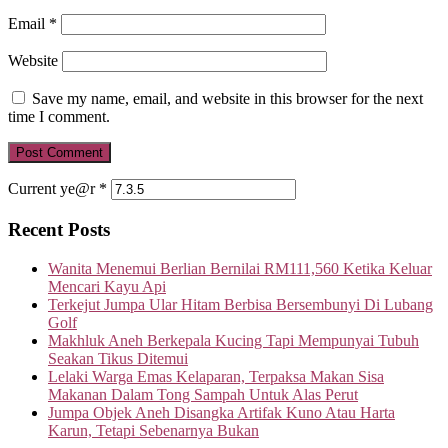
Email
*
Website
Save my name, email, and website in this browser for the next
time I comment.
Current ye@r
*
Recent Posts
Wanita Menemui Berlian Bernilai RM111,560 Ketika Keluar
Mencari Kayu Api
Terkejut Jumpa Ular Hitam Berbisa Bersembunyi Di Lubang
Golf
Makhluk Aneh Berkepala Kucing Tapi Mempunyai Tubuh
Seakan Tikus Ditemui
Lelaki Warga Emas Kelaparan, Terpaksa Makan Sisa
Makanan Dalam Tong Sampah Untuk Alas Perut
Jumpa Objek Aneh Disangka Artifak Kuno Atau Harta
Karun, Tetapi Sebenarnya Bukan